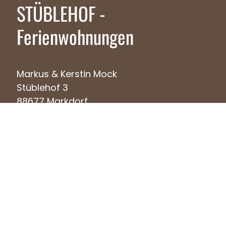
STÜBLEHOF -
Ferienwohnungen
Markus & Kerstin Mock
Stüblehof 3
88677 Markdorf
Tel. +49 (0)7544 743040
Fax +49 (0)7544 912701
mock@stueblehof.de
Impressum
|
Datenschutz